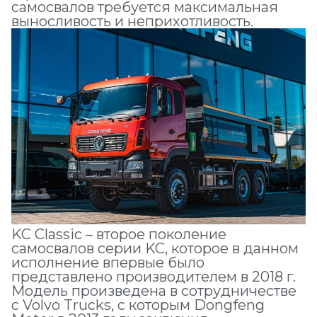
самосвалов требуется максимальная
выносливость и неприхотливость.
KC Classic – второе поколение
самосвалов серии KC, которое в данном
исполнение впервые было
представлено производителем в 2018 г.
Модель произведена в сотрудничестве
с Volvo Trucks, c которым Dongfeng