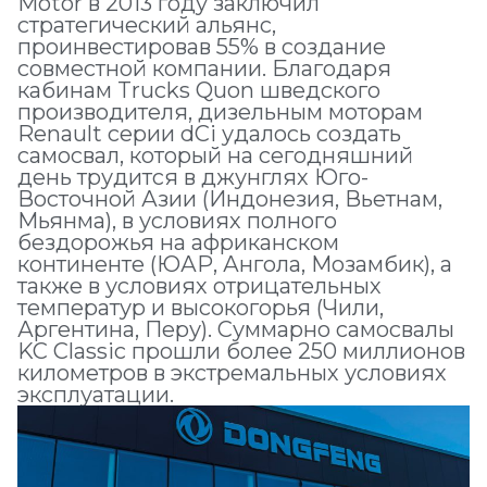
Motor в 2013 году заключил
стратегический альянс,
проинвестировав 55% в создание
совместной компании. Благодаря
кабинам Trucks Quon шведского
производителя, дизельным моторам
Renault серии dCi удалось создать
самосвал, который на сегодняшний
день трудится в джунглях Юго-
Восточной Азии (Индонезия, Вьетнам,
Мьянма), в условиях полного
бездорожья на африканском
континенте (ЮАР, Ангола, Мозамбик), а
также в условиях отрицательных
температур и высокогорья (Чили,
Аргентина, Перу). Суммарно самосвалы
KC Classic прошли более 250 миллионов
километров в экстремальных условиях
эксплуатации.